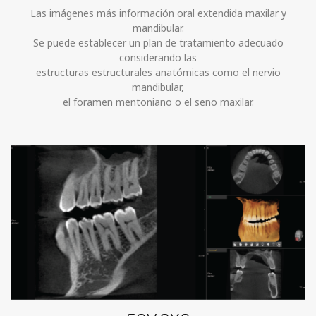
Las imágenes más información oral extendida maxilar y
mandibular.
Se puede establecer un plan de tratamiento adecuado
considerando las
estructuras estructurales anatómicas como el nervio
mandibular,
el foramen mentoniano o el seno maxilar.