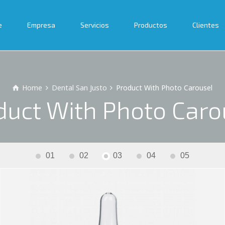
e
Empresa
Servicios
Productos
Clientes
Home
Dental San Justo
Product With Photo Carousel
duct With Photo Caro
01
02
03
04
05