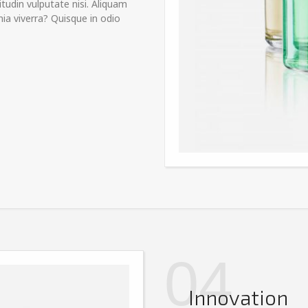
citudin vulputate nisi. Aliquam
ia viverra? Quisque in odio
04
Innovation