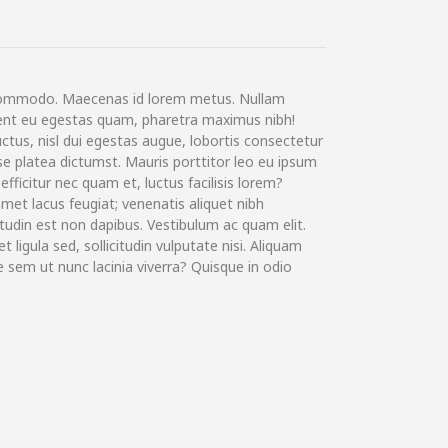
commodo. Maecenas id lorem metus. Nullam
aesent eu egestas quam, pharetra maximus nibh!
uctus, nisl dui egestas augue, lobortis consectetur
asse platea dictumst. Mauris porttitor leo eu ipsum
 efficitur nec quam et, luctus facilisis lorem?
met lacus feugiat; venenatis aliquet nibh
itudin est non dapibus. Vestibulum ac quam elit.
t ligula sed, sollicitudin vulputate nisi. Aliquam
 sem ut nunc lacinia viverra? Quisque in odio