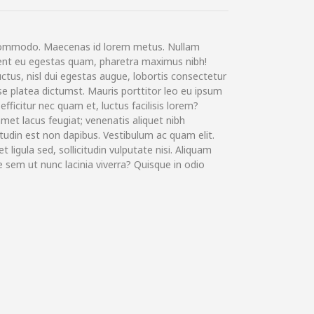
commodo. Maecenas id lorem metus. Nullam
aesent eu egestas quam, pharetra maximus nibh!
uctus, nisl dui egestas augue, lobortis consectetur
asse platea dictumst. Mauris porttitor leo eu ipsum
 efficitur nec quam et, luctus facilisis lorem?
met lacus feugiat; venenatis aliquet nibh
itudin est non dapibus. Vestibulum ac quam elit.
t ligula sed, sollicitudin vulputate nisi. Aliquam
 sem ut nunc lacinia viverra? Quisque in odio