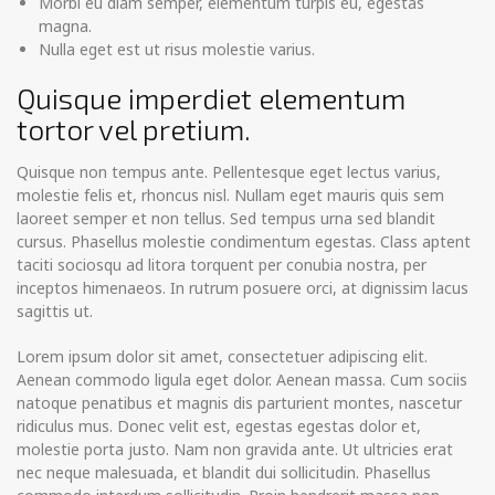
Morbi eu diam semper, elementum turpis eu, egestas
magna.
Nulla eget est ut risus molestie varius.
Quisque imperdiet elementum
tortor vel pretium.
Quisque non tempus ante. Pellentesque eget lectus varius,
molestie felis et, rhoncus nisl. Nullam eget mauris quis sem
laoreet semper et non tellus. Sed tempus urna sed blandit
cursus. Phasellus molestie condimentum egestas. Class aptent
taciti sociosqu ad litora torquent per conubia nostra, per
inceptos himenaeos. In rutrum posuere orci, at dignissim lacus
sagittis ut.
Lorem ipsum dolor sit amet, consectetuer adipiscing elit.
Aenean commodo ligula eget dolor. Aenean massa. Cum sociis
natoque penatibus et magnis dis parturient montes, nascetur
ridiculus mus. Donec velit est, egestas egestas dolor et,
molestie porta justo. Nam non gravida ante. Ut ultricies erat
nec neque malesuada, et blandit dui sollicitudin. Phasellus