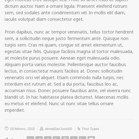
dictum auctor. Nam a ornare ligula. Praesent eleifend rutrum
sem, sed sodales ante condimentum vel. In mollis elit diam,
iaculis volutpat diam consectetur eget.
Proin dapibus, nunc ac tempor venenatis, tellus tortor hendrerit
sem, a sollicitudin neque justo fermentum ante. Quisque non
turpis sem. Cras mi quam, congue sit amet elementum ut,
egestas vitae felis. Quisque facilisis magna id tortor malesuada,
at molestie purus posuere. Aenean eget malesuada odio.
Aliquam porta varius molestie. Pellentesque auctor faucibus
lectus, in consectetur mauris facilisis at. Donec sollicitudin
venenatis orci vel aliquet. Etiam commodo nulla turpis, nec
interdum est rutrum at. Sed a dui porta, faucibus leo ac,
accumsan risus. Donec posuere faucibus ante, vel viverra nunc
blandit ut. In hac habitasse platea dictumst. Maecenas mollis
eu metus et eleifend. Nunc ut nunc vitae tellus ornare
imperdiet.
19 febrero, 2015
dentalSanJusto00
Post Types