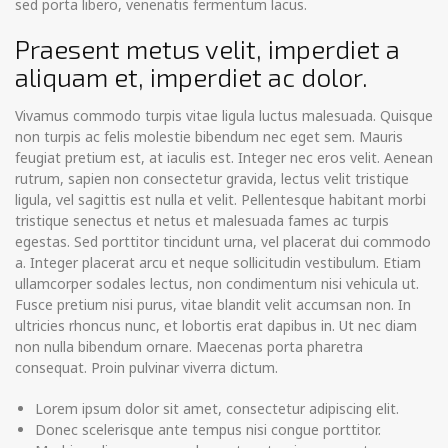
sed porta libero, venenatis fermentum lacus.
Praesent metus velit, imperdiet a
aliquam et, imperdiet ac dolor.
Vivamus commodo turpis vitae ligula luctus malesuada. Quisque
non turpis ac felis molestie bibendum nec eget sem. Mauris
feugiat pretium est, at iaculis est. Integer nec eros velit. Aenean
rutrum, sapien non consectetur gravida, lectus velit tristique
ligula, vel sagittis est nulla et velit. Pellentesque habitant morbi
tristique senectus et netus et malesuada fames ac turpis
egestas. Sed porttitor tincidunt urna, vel placerat dui commodo
a. Integer placerat arcu et neque sollicitudin vestibulum. Etiam
ullamcorper sodales lectus, non condimentum nisi vehicula ut.
Fusce pretium nisi purus, vitae blandit velit accumsan non. In
ultricies rhoncus nunc, et lobortis erat dapibus in. Ut nec diam
non nulla bibendum ornare. Maecenas porta pharetra
consequat. Proin pulvinar viverra dictum.
Lorem ipsum dolor sit amet, consectetur adipiscing elit.
Donec scelerisque ante tempus nisi congue porttitor.