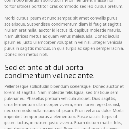
commodo interdum sollicitudin. Proin hendrerit massa non
tortor ultrices porttitor. Cras commodo sed leo cursus pretium.
Morbi cursus ipsum at nunc semper, sit amet convallis purus
scelerisque. Suspendisse condimentum diam id feugiat sagittis.
Nullam erat nulla, auctor id lectus id, dapibus molestie mauris.
Nam ultrices metus ac quam varius malesuada. Donec iaculis
ipsum eu justo ullamcorper volutpat in vel nisl. Integer vehicula
purus in sagittis rhoncus. In quis turpis ac sapien semper lacinia.
Donec non metus nibh.
Sed et ante at dui porta
condimentum vel nec ante.
Pellentesque sollicitudin bibendum scelerisque. Donec auctor et
lorem at sagittis. Nam molestie felis ligula, sed tristique sem
pulvinar eu. Phasellus pretium vehicula aliquet. Duis sagittis,
urna fermentum ullamcorper viverra, enim lorem egestas nisl,
nec commodo nulla mauris ut ipsum. Proin vel arcu dolor. Morbi
imperdiet tempor purus a elementum. Fusce iaculis turpis ut
ipsum luctus, in rutrum justo viverra. Etiam dictum mattis felis,
eget rhoncus eros suscipit sed. Proin sit amet risus ut sapien