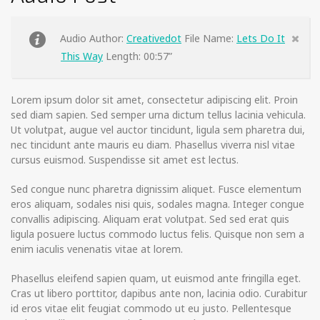
Audio Author:
Creativedot
File Name:
Lets Do It
This Way
Length: 00:57”
Lorem ipsum dolor sit amet, consectetur adipiscing elit. Proin
sed diam sapien. Sed semper urna dictum tellus lacinia vehicula.
Ut volutpat, augue vel auctor tincidunt, ligula sem pharetra dui,
nec tincidunt ante mauris eu diam. Phasellus viverra nisl vitae
cursus euismod. Suspendisse sit amet est lectus.
Sed congue nunc pharetra dignissim aliquet. Fusce elementum
eros aliquam, sodales nisi quis, sodales magna. Integer congue
convallis adipiscing. Aliquam erat volutpat. Sed sed erat quis
ligula posuere luctus commodo luctus felis. Quisque non sem a
enim iaculis venenatis vitae at lorem.
Phasellus eleifend sapien quam, ut euismod ante fringilla eget.
Cras ut libero porttitor, dapibus ante non, lacinia odio. Curabitur
id eros vitae elit feugiat commodo ut eu justo. Pellentesque