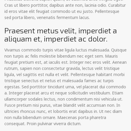
Cras ut libero porttitor, dapibus ante non, lacinia odio. Curabitur
id eros vitae elit feugiat commodo ut eu justo. Pellentesque
sed porta libero, venenatis fermentum lacus.
Praesent metus velit, imperdiet a
aliquam et, imperdiet ac dolor.
Vivamus commodo turpis vitae ligula luctus malesuada. Quisque
non turpis ac felis molestie bibendum nec eget sem. Mauris
feugiat pretium est, at iaculis est. Integer nec eros velit. Aenean
rutrum, sapien non consectetur gravida, lectus velit tristique
ligula, vel sagittis est nulla et velit. Pellentesque habitant morbi
tristique senectus et netus et malesuada fames ac turpis
egestas. Sed porttitor tincidunt urna, vel placerat dui commodo
a. Integer placerat arcu et neque sollicitudin vestibulum. Etiam
ullamcorper sodales lectus, non condimentum nisi vehicula ut.
Fusce pretium nisi purus, vitae blandit velit accumsan non. In
ultricies rhoncus nunc, et lobortis erat dapibus in. Ut nec diam
non nulla bibendum ornare. Maecenas porta pharetra
consequat. Proin pulvinar viverra dictum.