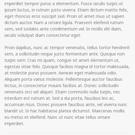
imperdiet tempor purus a elementum. Fusce iaculis turpis ut
ipsum luctus, in rutrum justo viverra. Etiam dictum mattis felis,
eget rhoncus eros suscipit sed. Proin sit amet risus ut sapien
dictum auctor. Nam a ornare ligula. Praesent eleifend rutrum
sem, sed sodales ante condimentum vel. In mollis elit diam,
iaculis volutpat diam consectetur eget.
Proin dapibus, nunc ac tempor venenatis, tellus tortor hendrerit
sem, a sollicitudin neque justo fermentum ante. Quisque non
turpis sem. Cras mi quam, congue sit amet elementum ut,
egestas vitae felis. Quisque facilisis magna id tortor malesuada,
at molestie purus posuere. Aenean eget malesuada odio.
Aliquam porta varius molestie. Pellentesque auctor faucibus
lectus, in consectetur mauris facilisis at. Donec sollicitudin
venenatis orci vel aliquet. Etiam commodo nulla turpis, nec
interdum est rutrum at. Sed a dui porta, faucibus leo ac,
accumsan risus. Donec posuere faucibus ante, vel viverra nunc
blandit ut. In hac habitasse platea dictumst. Maecenas mollis
eu metus et eleifend. Nunc ut nunc vitae tellus ornare
imperdiet.