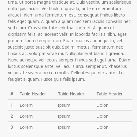
urna, ut porta magna tristique at. Duis vestibulum scelerisque
nulla quis iaculis. Vestibulum gravida, ante eu elementum
aliquet, diam urna fermentum est, consequat finibus libero
felis eget quam. Aliquam a quam nec sem iaculis convallis nec
sed diam. Cras vulputate volutpat laoreet. Aliquam ut
dignissim felis, ac laoreet velit. In lobortis facilisis nibh, eget
pretium libero tempor non. Etiam mattis augue justo, vel
suscipit justo suscipit quis. Sed mi metus, fermentum nec
finibus ac, volutpat vitae mi. Nulla placerat blandit gravida.
Nunc ac neque vel lectus semper finibus sed eget urna. Etiam
luctus scelerisque ante, vel iaculis arcu semper ut. Phasellus
vulputate viverra orci eu mollis. Pellentesque nec ante id elit
feugiat aliquam. Fusce quis felis ipsum.
#
Table Header
Table Header
Table Header
1
Lorem
Ipsum
Dolor
2
Lorem
Ipsum
Dolor
3
Lorem
Ipsum
Dolor