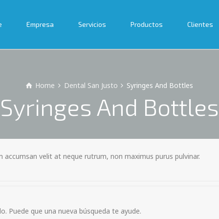
e
Empresa
Servicios
Productos
Clientes
Home
Dental San Justo
Syringes And Bottles
Syringes And Bottles
m accumsan velit at neque rutrum, non maximus purus pulvinar.
o. Puede que una nueva búsqueda te ayude.